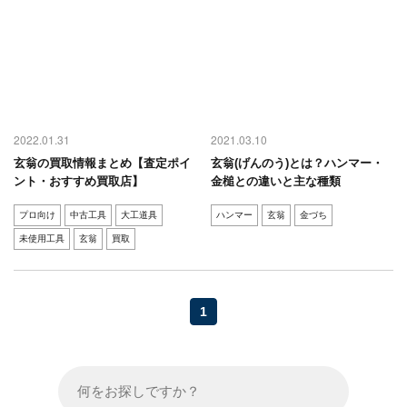
2022.01.31
2021.03.10
玄翁の買取情報まとめ【査定ポイ
玄翁(げんのう)とは？ハンマー・
ント・おすすめ買取店】
金槌との違いと主な種類
プロ向け
中古工具
大工道具
ハンマー
玄翁
金づち
未使用工具
玄翁
買取
1