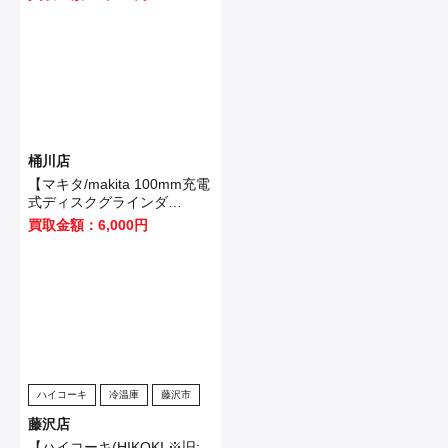
桶川店
【マキタ/makita 100mm充電
式ディスクグラインダ
GA403DRGN】桶川市のお客
買取金額：6,000円
様から買取いたしました！
ハイコーキ
冷温庫
藤沢市
藤沢店
【ハイコーキ(HIKOKI ※旧: