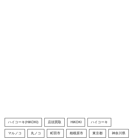
ハイコーキ(HiKOKI)
店頭買取
HiKOKI
ハイコーキ
マルノコ
丸ノコ
町田市
相模原市
東京都
神奈川県