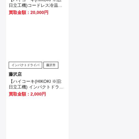
日立工機)コードレス冷温庫
UL18DB(NMG)】藤沢市のお
買取金額：20,000円
客様から買取させていただき
ました！
インパクトドライバ
藤沢市
藤沢店
【ハイコーキ(HIKOKI ※旧:
日立工機) インパクトドライ
バ WH12VE】横浜市のお客
買取金額：2,000円
様から買取させていただきま
した！