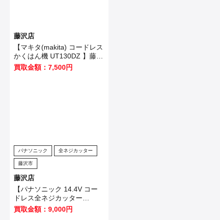
藤沢店
【マキタ(makita) コードレス
かくはん機 UT130DZ 】藤沢
市のお客様から買取させてい
買取金額：7,500円
ただきました！
パナソニック
全ネジカッター
藤沢市
藤沢店
【パナソニック 14.4V コー
ドレス全ネジカッター
EZ4540LZ2S-B 】藤沢市の
買取金額：9,000円
お客様から買取させていただ