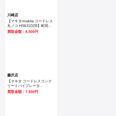
川崎店
【マキタ/makita コードレス
丸ノコ HS631DZB】町田市
のお客様から買取いたしまし
買取金額：8,500円
た！
藤沢店
【マキタ コードレスコンク
リートバイブレータ
VR350DZ 】藤沢市のお客様
買取金額：7,500円
から買取させていただきまし
た！