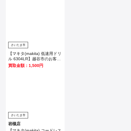
さいたま市
【マキタ(makita) 低速用ドリ
ル 6304LR】越谷市のお客様
から買取いたしました！
買取金額：1,500円
さいたま市
岩槻店
【マキタ(makita) コードレス