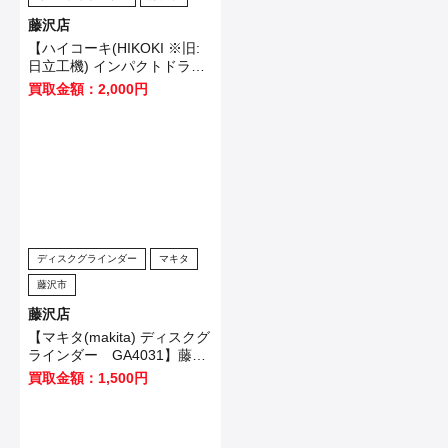
藤沢店
【ハイコーキ(HIKOKI ※旧:
日立工機) インパクトドライ
バ WH12VE】横浜市のお客
買取金額：2,000円
様から買取させていただきま
した！
ディスクグラインダー
マキタ
藤沢市
藤沢店
【マキタ(makita) ディスクグ
ラインダー GA4031】藤沢
市のお客様から買取させてい
買取金額：1,500円
ただきました！