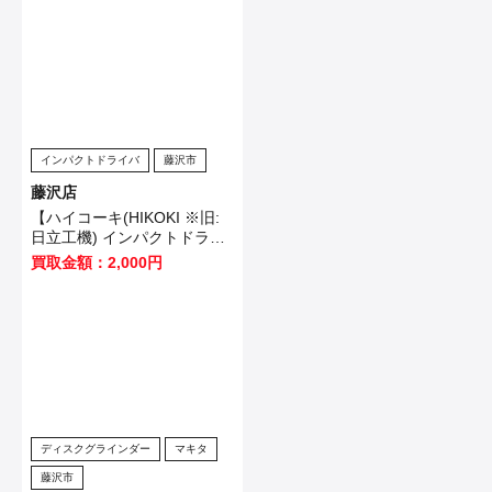
ました！
インパクトドライバ
藤沢市
藤沢店
【ハイコーキ(HIKOKI ※旧:
日立工機) インパクトドライ
バ WH12VE】横浜市のお客
買取金額：2,000円
様から買取させていただきま
した！
ディスクグラインダー
マキタ
藤沢市