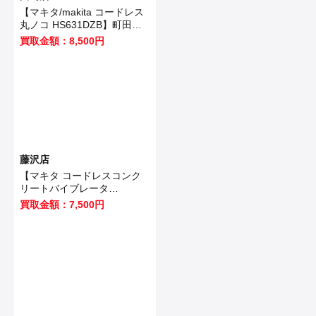
【マキタ/makita コードレス
丸ノコ HS631DZB】町田市
のお客様から買取いたしまし
買取金額：8,500円
た！
藤沢店
【マキタ コードレスコンク
リートバイブレータ
VR350DZ 】藤沢市のお客様
買取金額：7,500円
から買取させていただきまし
た！