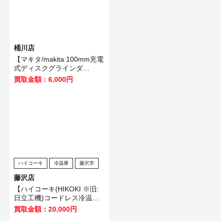
桶川店
【マキタ/makita 100mm充電
式ディスクグラインダ
GA403DRGN】桶川市のお客
買取金額：6,000円
様から買取いたしました！
ハイコーキ
冷温庫
藤沢市
藤沢店
【ハイコーキ(HIKOKI ※旧:
日立工機)コードレス冷温庫
UL18DB(NMG)】藤沢市のお
買取金額：20,000円
客様から買取させていただき