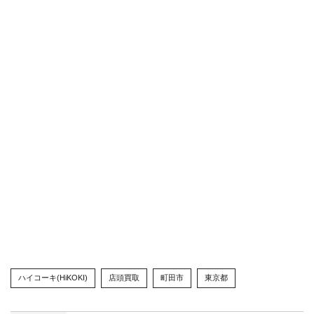
ハイコーキ(HiKOKI)
店頭買取
町田市
東京都