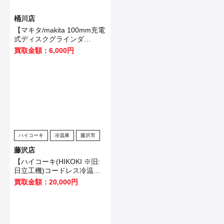
桶川店
【マキタ/makita 100mm充電
式ディスクグラインダ
GA403DRGN】桶川市のお客
買取金額：6,000円
様から買取いたしました！
ハイコーキ
冷温庫
藤沢市
藤沢店
【ハイコーキ(HIKOKI ※旧:
日立工機)コードレス冷温庫
UL18DB(NMG)】藤沢市のお
買取金額：20,000円
客様から買取させていただき
ました！