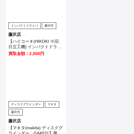
インパクトドライバ
藤沢市
藤沢店
【ハイコーキ(HIKOKI ※旧:
日立工機) インパクトドライ
バ WH12VE】横浜市のお客
買取金額：2,000円
様から買取させていただきま
した！
ディスクグラインダー
マキタ
藤沢市
藤沢店
【マキタ(makita) ディスクグ
ラインダー GA4031】藤沢