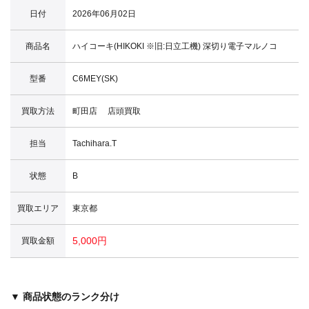
日付
2026年06月02日
商品名
ハイコーキ(HIKOKI ※旧:日立工機) 深切り電子マルノコ
型番
C6MEY(SK)
買取方法
町田店 店頭買取
担当
Tachihara.T
状態
B
買取エリア
東京都
5,000円
買取金額
▼ 商品状態のランク分け