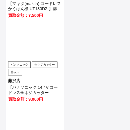
【マキタ(makita) コードレス
かくはん機 UT130DZ 】藤沢
市のお客様から買取させてい
買取金額：7,500円
ただきました！
パナソニック
全ネジカッター
藤沢市
藤沢店
【パナソニック 14.4V コー
ドレス全ネジカッター
EZ4540LZ2S-B 】藤沢市の
買取金額：9,000円
お客様から買取させていただ
きました！