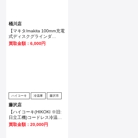
桶川店
【マキタ/makita 100mm充電
式ディスクグラインダ
GA403DRGN】桶川市のお客
買取金額：6,000円
様から買取いたしました！
ハイコーキ
冷温庫
藤沢市
藤沢店
【ハイコーキ(HIKOKI ※旧:
日立工機)コードレス冷温庫
UL18DB(NMG)】藤沢市のお
買取金額：20,000円
客様から買取させていただき
ました！