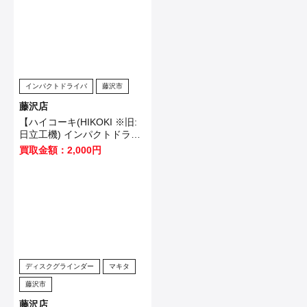
インパクトドライバ
藤沢市
藤沢店
【ハイコーキ(HIKOKI ※旧:
日立工機) インパクトドライ
バ WH12VE】横浜市のお客
買取金額：2,000円
様から買取させていただきま
した！
ディスクグラインダー
マキタ
藤沢市
藤沢店