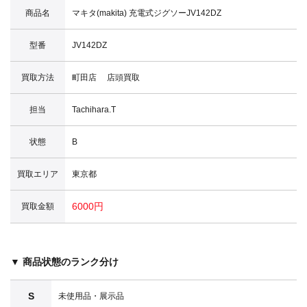
商品名
マキタ(makita) 充電式ジグソーJV142DZ
型番
JV142DZ
買取方法
町田店 店頭買取
担当
Tachihara.T
状態
B
買取エリア
東京都
6000円
買取金額
▼ 商品状態のランク分け
S
未使用品・展示品