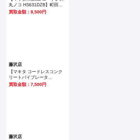
丸ノコ HS631DZB】町田市
のお客様から買取いたしまし
買取金額：8,500円
た！
藤沢店
【マキタ コードレスコンク
リートバイブレータ
VR350DZ 】藤沢市のお客様
買取金額：7,500円
から買取させていただきまし
た！
藤沢店