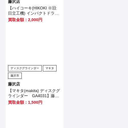
藤沢店
【ハイコーキ(HIKOKI ※旧:
日立工機) インパクトドライ
バ WH12VE】横浜市のお客
買取金額：2,000円
様から買取させていただきま
した！
ディスクグラインダー
マキタ
藤沢市
藤沢店
【マキタ(makita) ディスクグ
ラインダー GA4031】藤沢
市のお客様から買取させてい
買取金額：1,500円
ただきました！