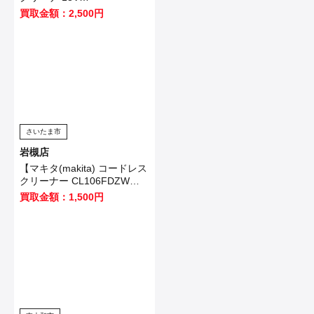
CL182FDZW】白岡市のお客
買取金額：2,500円
様から買取いたしました！
さいたま市
岩槻店
【マキタ(makita) コードレス
クリーナー CL106FDZW】
白岡市のお客様から買取いた
買取金額：1,500円
しました！