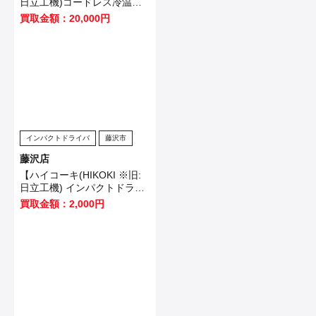
日立工機)コードレス冷温庫
UL18DB(NMG)】藤沢市のお
買取金額：20,000円
客様から買取させていただき
ました！
インパクトドライバ
藤沢市
藤沢店
【ハイコーキ(HIKOKI ※旧:
日立工機) インパクトドライ
バ WH12VE】横浜市のお客
買取金額：2,000円
様から買取させていただきま
した！