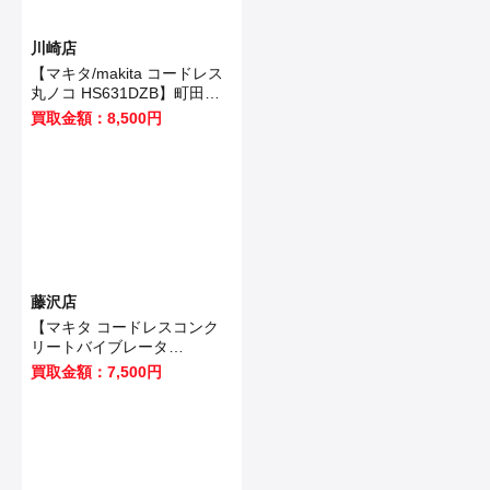
川崎店
【マキタ/makita コードレス
丸ノコ HS631DZB】町田市
のお客様から買取いたしまし
買取金額：8,500円
た！
藤沢店
【マキタ コードレスコンク
リートバイブレータ
VR350DZ 】藤沢市のお客様
買取金額：7,500円
から買取させていただきまし
た！