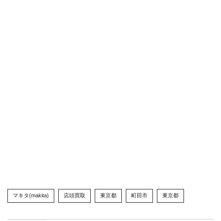
マキタ(makita)
店頭買取
東京都
町田市
東京都