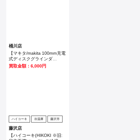
桶川店
【マキタ/makita 100mm充電
式ディスクグラインダ
GA403DRGN】桶川市のお客
買取金額：6,000円
様から買取いたしました！
ハイコーキ
冷温庫
藤沢市
藤沢店
【ハイコーキ(HIKOKI ※旧: