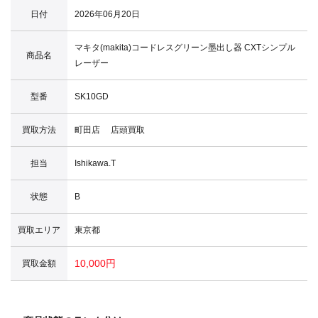
日付
2026年06月20日
マキタ(makita)コードレスグリーン墨出し器 CXTシンプル
商品名
レーザー
型番
SK10GD
買取方法
町田店 店頭買取
担当
Ishikawa.T
状態
B
買取エリア
東京都
10,000円
買取金額