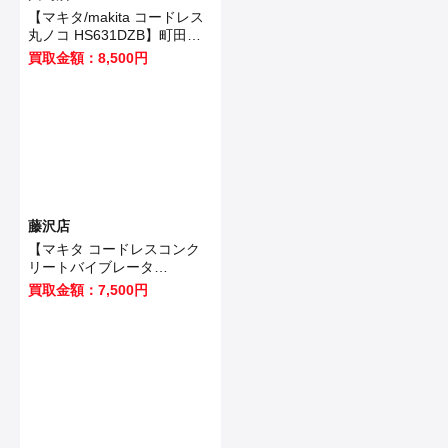
【マキタ/makita コードレス
丸ノコ HS631DZB】町田市
のお客様から買取いたしまし
買取金額：8,500円
た！
藤沢店
【マキタ コードレスコンク
リートバイブレータ
VR350DZ 】藤沢市のお客様
買取金額：7,500円
から買取させていただきまし
た！