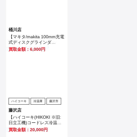
桶川店
【マキタ/makita 100mm充電
式ディスクグラインダ
GA403DRGN】桶川市のお客
買取金額：6,000円
様から買取いたしました！
ハイコーキ
冷温庫
藤沢市
藤沢店
【ハイコーキ(HIKOKI ※旧:
日立工機)コードレス冷温庫
UL18DB(NMG)】藤沢市のお
買取金額：20,000円
客様から買取させていただき