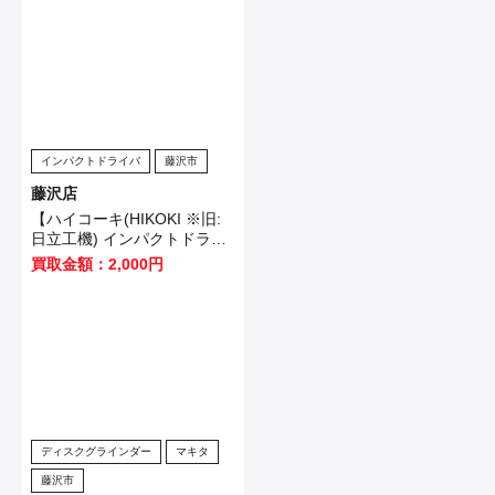
ました！
インパクトドライバ
藤沢市
藤沢店
【ハイコーキ(HIKOKI ※旧:
日立工機) インパクトドライ
バ WH12VE】横浜市のお客
買取金額：2,000円
様から買取させていただきま
した！
ディスクグラインダー
マキタ
藤沢市