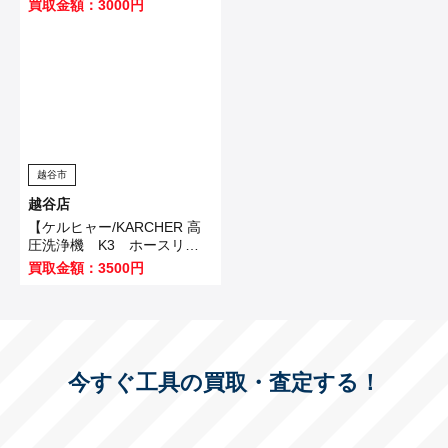
買取金額：3000円
越谷市
越谷店
【ケルヒャー/KARCHER 高
圧洗浄機 K3 ホースリー
ル 】越谷市のお客様から買
買取金額：3500円
取いたしました！
今すぐ工具の買取・査定する！