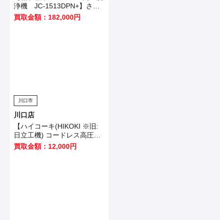
浄機 JC-1513DPN+】さい
たま市のお客様から買取いた
買取金額：182,000円
しました！
川口市
川口店
【ハイコーキ(HIKOKI ※旧:
日立工機) コードレス高圧洗
浄機 AW18DBL(NN)】市川市
買取金額：12,000円
のお客様から買取させていた
だきました！