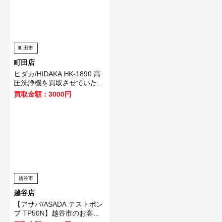
町田市
町田店
ヒダカ/HIDAKA HK-1890 高
圧洗浄機を買取させていただ
きました！
買取金額：3000円
越谷市
越谷店
【アサバ/ASADA テストポン
プ TP50N】越谷市のお客様
から買取いたしました！