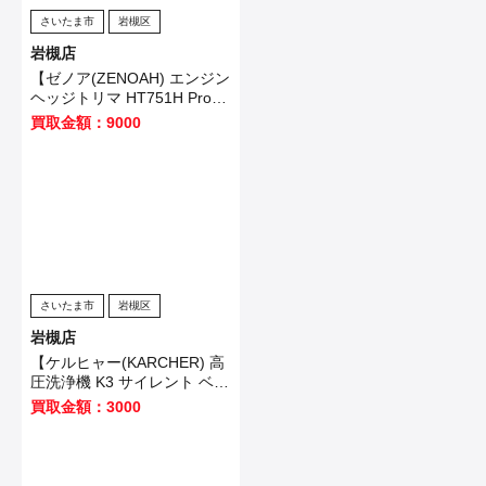
さいたま市
岩槻区
岩槻店
【ゼノア(ZENOAH) エンジン
ヘッジトリマ HT751H Pro-
1】さいたま市見沼区のお客
買取金額：9000
様から買取いたしました！
さいたま市
岩槻区
岩槻店
【ケルヒャー(KARCHER) 高
圧洗浄機 K3 サイレント ベラ
ンダ】川越市のお客様から買
買取金額：3000
取いたしました！