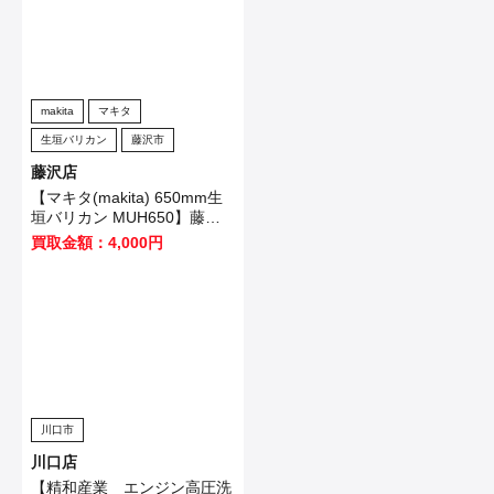
makita
マキタ
生垣バリカン
藤沢市
藤沢店
【マキタ(makita) 650mm生
垣バリカン MUH650】藤沢
市のお客様から買取いたしま
買取金額：4,000円
した！
川口市
川口店
【精和産業 エンジン高圧洗