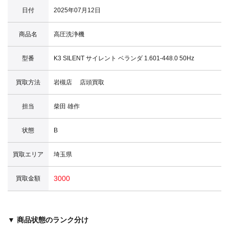
日付
2025年07月12日
商品名
高圧洗浄機
型番
K3 SILENT サイレント ベランダ 1.601-448.0 50Hz
買取方法
岩槻店 店頭買取
担当
柴田 雄作
状態
B
買取エリア
埼玉県
3000
買取金額
▼ 商品状態のランク分け