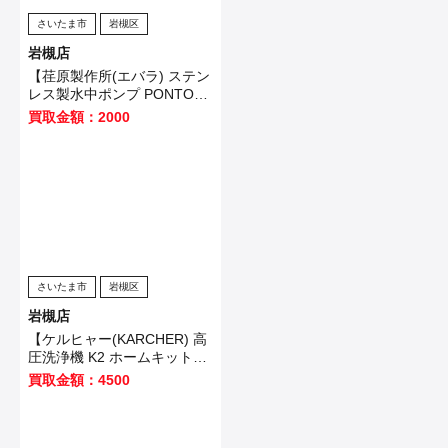
さいたま市
岩槻区
岩槻店
【荏原製作所(エバラ) ステン
レス製水中ポンプ PONTOS
717】春日部市のお客様から
買取金額：2000
買取いたしました！
さいたま市
岩槻区
岩槻店
【ケルヒャー(KARCHER) 高
圧洗浄機 K2 ホームキット
(1.602-219.0) オプションア
買取金額：4500
クセサリー付】入間市のお客
様から買取いたしました！