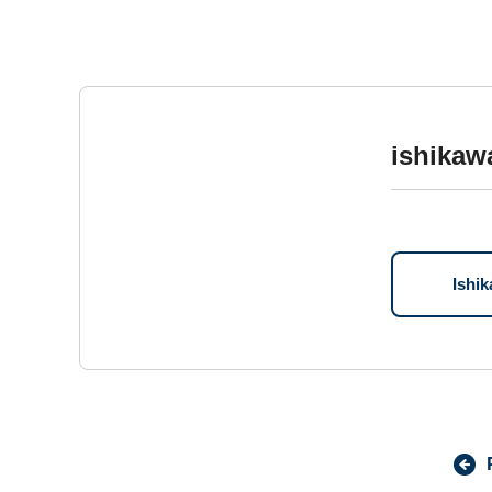
ishika
Ish