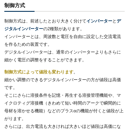
制御方式
制御方式は、前述したとおり大きく分けて
インバーター
と
デ
ジタルインバーター
の2種類があります。
インバーターとは、周波数と電圧を自由に設定した交流電流
を作るための装置です。
デジタルインバーターは、通常のインバーターよりもさらに
細かく電圧の調整をすることができます。
制御方式によって値段も変わります
。
細かい調整のできるデジタルインバーターの方が値段は高価
です。
そこにさらに溶接条件を記憶・再生する溶接管理機能や、
マ
イクロティグ溶接機（きわめて短い時間のアークで瞬間的に
母材を溶かせる機能）などの
プラスαの機能が付くと値段が上
がります。
さらには、出力電流も大きければ大きいほど値段は高価にな