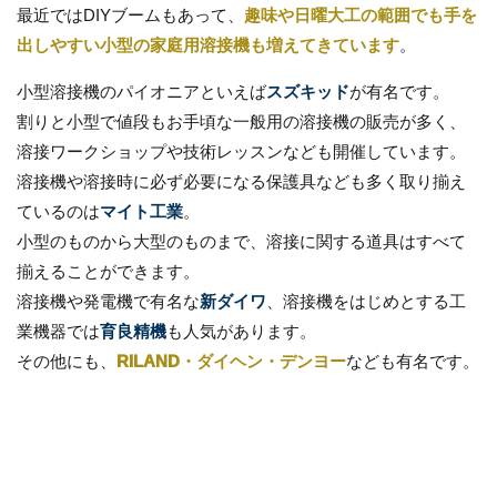
最近ではDIYブームもあって、
趣味や日曜大工の範囲でも手を
出しやすい小型の家庭用溶接機も増えてきています
。
小型溶接機のパイオニアといえば
スズキッド
が有名です。
割りと小型で値段もお手頃な一般用の溶接機の販売が多く、
溶接ワークショップや技術レッスンなども開催しています。
溶接機や溶接時に必ず必要になる保護具なども多く取り揃え
ているのは
マイト工業
。
小型のものから大型のものまで、溶接に関する道具はすべて
揃えることができます。
溶接機や発電機で有名な
新ダイワ
、溶接機をはじめとする工
業機器では
育良精機
も人気があります。
その他にも、
RILAND・ダイヘン・デンヨー
なども有名です。