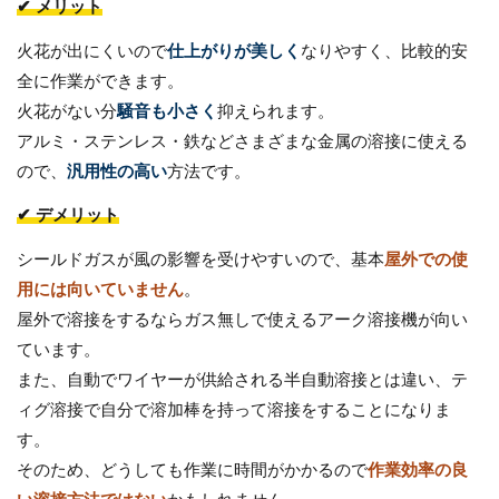
✔ メリット
火花が出にくいので
仕上がりが美しく
なりやすく、比較的安
全に作業ができます。
火花がない分
騒音も小さく
抑えられます。
アルミ・ステンレス・鉄などさまざまな金属の溶接に使える
ので、
汎用性の高い
方法です。
✔ デメリット
シールドガスが風の影響を受けやすいので、基本
屋外での使
用には向いていません
。
屋外で溶接をするならガス無しで使えるアーク溶接機が向い
ています。
また、自動でワイヤーが供給される半自動溶接とは違い、テ
ィグ溶接で自分で溶加棒を持って溶接をすることになりま
す。
そのため、どうしても作業に時間がかかるので
作業効率の良