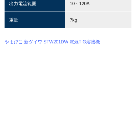
出力電流範囲
10～120A
重量
7kg
やまびこ 新ダイワ STW201DW 電気TIG溶接機