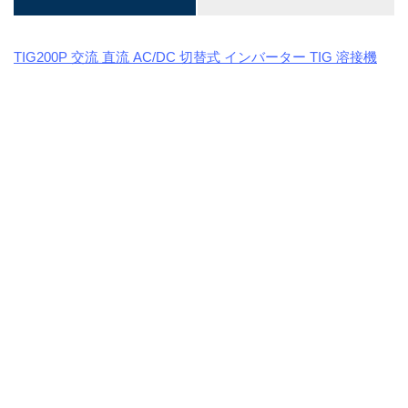
TIG200P 交流 直流 AC/DC 切替式 インバーター TIG 溶接機