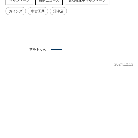
キャンペーン
買取ニュース
買取強化中キャンペーン
カインズ
中古工具
沼津店
サルトくん
2024.12.12