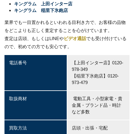
キングラム 上田インター店
キングラム 稲里下氷鉋店
業界でも一目置かれるといわれる目利き力で、お客様の品物
をどこよりも正しく査定することを心がけています。
査定は店頭、もしくはLINEや
ビデオ通話
でも受け付けている
ので、初めての方でも安心です。
電話番号
【上田インター店】0120-
978-349
【稲里下氷鉋店】0120-
973-479
取扱商材
電動工具・小型家電・貴
金属・ブランド品・時計
など多数
買取方法
店頭・出張・宅配