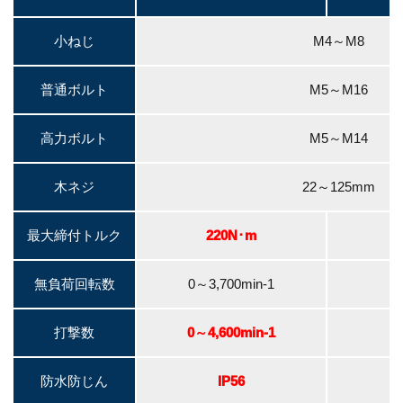
小ねじ
M4～M8
普通ボルト
M5～M16
高力ボルト
M5～M14
木ネジ
22～125mm
最大締付トルク
220N･m
無負荷回転数
0～3,700min-1
0
打撃数
0～4,600min-1
0
防水防じん
IP56