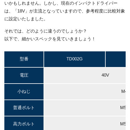
いかもしれません。しかし、現在のインパクトドライバー
は、「18V」が主流となっていますので、参考程度に比較対象
に設定いたしました。
それでは、どのように違うのでしょうか？
以下で、細かいスペックを見ていきましょう！
型番
TD002G
電圧
40V
小ねじ
M4
普通ボルト
M5～
高力ボルト
M5～