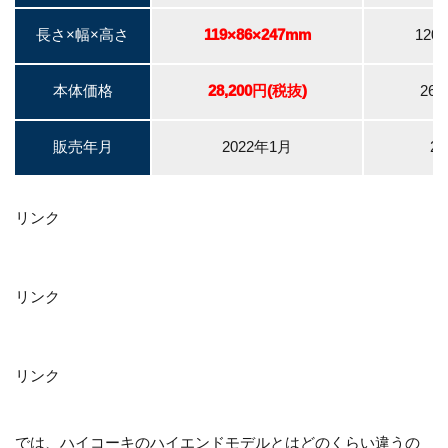
長さ×幅×高さ
119×86×247mm
120
本体価格
28,200円(税抜)
26,
販売年月
2022年1月
2
リンク
リンク
リンク
では、ハイコーキのハイエンドモデルとはどのくらい違うの