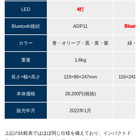
LED
4灯
Bluetooth接続
ADP11
Blue
カラー
青・オリーブ・黒・黄・紫
緑・
重量
1.6kg
長さ×幅×高さ
119×86×247mm
116×24
本体価格
28,200円(税抜)
2
販売年月
2022年1月
上記の比較表ではほぼ同じ仕様を備えており、インパクトド