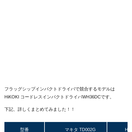
フラッグシップインパクトドライバで競合するモデルは
HiKOKI コードレスインパクトドライバWH36DCです。
下記、詳しくまとめてみました！！
型番
マキタ TD002G
Hi