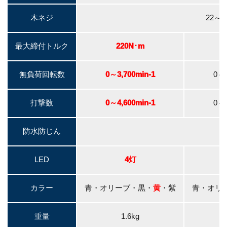
木ネジ
22～1
最大締付トルク
220N･m
無負荷回転数
0～3,700min-1
0～3
打撃数
0～4,600min-1
0～4
防水防じん
IP
LED
4灯
カラー
青・オリーブ・黒・
黄
・紫
青・オリ
重量
1.6kg